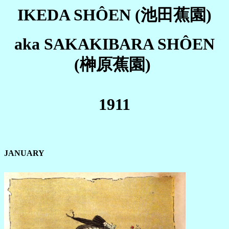
IKEDA SHÔEN (池田蕉園)
aka SAKAKIBARA SHÔEN
(榊原蕉園)
1911
JANUARY